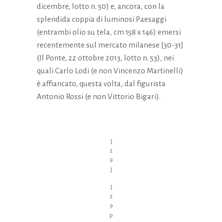
dicembre, lotto n. 50) e, ancora, con la
splendida coppia di luminosi Paesaggi
(entrambi olio su tela, cm 158 x 146) emersi
recentemente sul mercato milanese [30-31]
(Il Ponte, 22 ottobre 2013, lotto n. 53), nei
quali Carlo Lodi (e non Vincenzo Martinelli)
è affiancato, questa volta, dal figurista
Antonio Rossi (e non Vittorio Bigari).
[
2
9
]
[
2
9
p