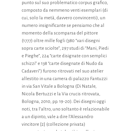
punto sul suo problematico corpus grafico,
composto da nemmeno venti esemplari (di
cui, solo la metà, davvero convincenti), un
numero insignificante se pensiamo che al
momento della scomparsa del pittore
(1777) oltre mille fogli (380 “vari disegni
sopra carte sciolte”, 297 studi di “Mani, Piedi
e Pieghe”, 224 “carte disignate con semplici
schizzi” e 138 “carte disegnate di Nudo da
Cadaveri”) furono ritrovati nel suo atelier
allestito in una camera di palazzo Fantuzzi
in via San Vitale a Bologna (Di Natale,
Nicola Bertuzzi e la Via crucis ritrovata,
Bologna, 2010, pp. 19-20). Dei disegni oggi
noti, tra l’altro, uno soltanto è relazionabile
a un dipinto, vale a dire l’Alessandro
vincitore [2] (collezione privata)