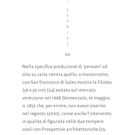
[
2
3
b
i
s
]
[24]
Nella specifica produzione di ‘pensieri’ ad
olio su carta rientra quello, a monocromo,
con San Francesco di Sales mostra la Filotea
(39 x 30 cm) [24] esitato sul mercato
veneziano nel 1998 (Semenzato, 16 maggio,
n. 283) che, per errore, non avevo inserito
nel regesto (2010), come anche l’intervento
in qualità di figurista nelle due tempere
ovali con Prospettive architettoniche [25-