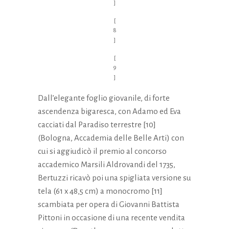
]
[
8
]
[
9
]
Dall’elegante foglio giovanile, di forte
ascendenza bigaresca, con Adamo ed Eva
cacciati dal Paradiso terrestre [10]
(Bologna, Accademia delle Belle Arti) con
cui si aggiudicò il premio al concorso
accademico Marsili Aldrovandi del 1735,
Bertuzzi ricavò poi una spigliata versione su
tela (61 x 48,5 cm) a monocromo [11]
scambiata per opera di Giovanni Battista
Pittoni in occasione di una recente vendita