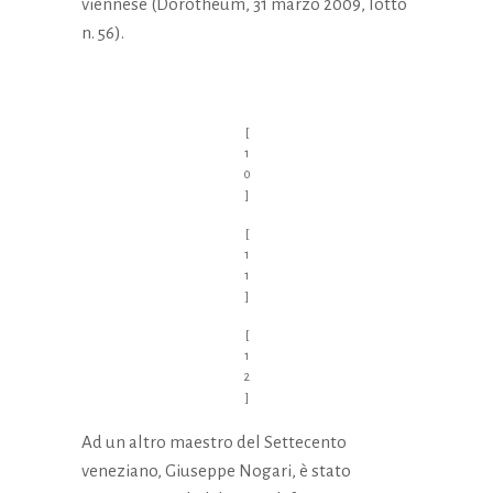
viennese (Dorotheum, 31 marzo 2009, lotto
n. 56).
[
1
0
]
[
1
1
]
[
1
2
]
Ad un altro maestro del Settecento
veneziano, Giuseppe Nogari, è stato