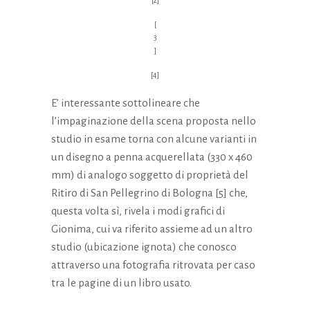
[2]
[
3
]
[4]
E’ interessante sottolineare che
l’impaginazione della scena proposta nello
studio in esame torna con alcune varianti in
un disegno a penna acquerellata (330 x 460
mm) di analogo soggetto di proprietà del
Ritiro di San Pellegrino di Bologna [5] che,
questa volta sì, rivela i modi grafici di
Gionima, cui va riferito assieme ad un altro
studio (ubicazione ignota) che conosco
attraverso una fotografia ritrovata per caso
tra le pagine di un libro usato.