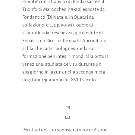
dipinte’ con il Convito di Baldassarre e il
Trionfo di Mardocheo [19-20] esposte da
Fondantico (Di Natale, in Quadri da
collezione…cit., pp. 90-93), opere di
straordinaria freschezza, già credute di
Sebastiano Ricci, nelle quali l’Anconitano
salda alle radici bolognesi della sua
formazione ben intesi rimandi alla pittura
veneziana, studiata de visu durante un
soggiorno in laguna nella seconda metà
degli anni quaranta del XVIII secolo.
[19]
[20]
Peculiari del suo spensierato rococò sono