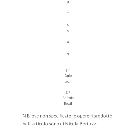
a
r
t
i
c
o
l
a
r
e
]
[30
Carlo
Lodi]
[31
Antonio
Rossi]
N.B: ove non specificato le opere riprodotte
nell’articolo sono di Nicola Bertuzzi.