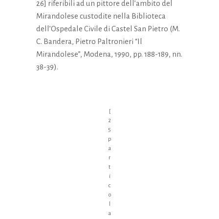
26] riferibili ad un pittore dell’ambito del
Mirandolese custodite nella Biblioteca
dell’Ospedale Civile di Castel San Pietro (M.
C. Bandera, Pietro Paltronieri “Il
Mirandolese”, Modena, 1990, pp. 188-189, nn.
38-39).
[
2
5
p
a
r
t
i
c
o
l
a