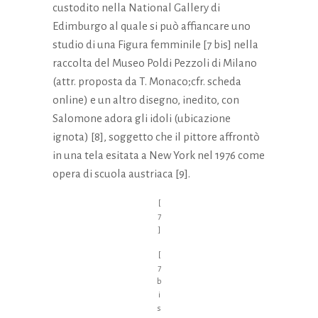
custodito nella National Gallery di
Edimburgo al quale si può affiancare uno
studio di una Figura femminile [7 bis] nella
raccolta del Museo Poldi Pezzoli di Milano
(attr. proposta da T. Monaco;cfr.
scheda
online
) e un altro disegno, inedito, con
Salomone adora gli idoli (ubicazione
ignota) [8], soggetto che il pittore affrontò
in una tela esitata a New York nel 1976 come
opera di scuola austriaca [9].
[
7
]
[
7
b
i
s