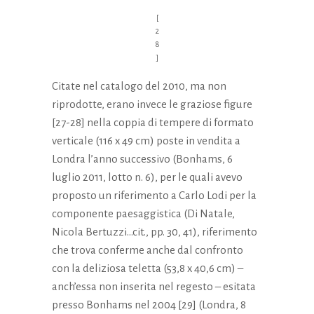
[
2
8
]
Citate nel catalogo del 2010, ma non
riprodotte, erano invece le graziose figure
[27-28] nella coppia di tempere di formato
verticale (116 x 49 cm) poste in vendita a
Londra l’anno successivo (Bonhams, 6
luglio 2011, lotto n. 6), per le quali avevo
proposto un riferimento a Carlo Lodi per la
componente paesaggistica (Di Natale,
Nicola Bertuzzi…cit., pp. 30, 41), riferimento
che trova conferme anche dal confronto
con la deliziosa teletta (53,8 x 40,6 cm) –
anch’essa non inserita nel regesto – esitata
presso Bonhams nel 2004 [29] (Londra, 8