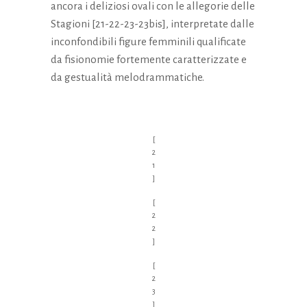
ancora i deliziosi ovali con le allegorie delle
Stagioni [21-22-23-23bis], interpretate dalle
inconfondibili figure femminili qualificate
da fisionomie fortemente caratterizzate e
da gestualità melodrammatiche.
[
2
1
]
[
2
2
]
[
2
3
]